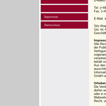
D-48683
Tel: (+4
Fax: (+4
Impressum
E-Mail: 
Datenschutz
Sitz Ah
Ust.-Id.
Geschäft
Impress
Alle Rec
der Publi
Verfügun
sogenann
verantwo
behält s
Aus den 
ausschli
Informat
GmbH und
Urheber
Die Verö
dürfen w
oder in 
Webseit
Recht, u