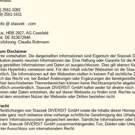
 Ahaus
9) 2561-1082
9) 2561-1611
info @ stassek . com
aus, HRB 2927, AG Coesfeld
-Nr. DE 813672846
sführung: Claudia Rottmann
um Disclaimer
hte vorbehalten. Die dargestellten Informationen sind Eigentum der Stassek
kation jeweils neusten Informationen dar. Eine Haftung oder Garantie für die Ak
g gestellten Informationen und Daten ist ausgeschlossen. Dies gilt ebenso für
ten Hyperlinks verwiesen wird. Für den Inhalt solcher Webseiten ist die S
rtlich. Die Informationen auf den Webseiten stellen in keinem Fall rechtli
ich das Recht vor, bei Bedarf Änderungen oder Ergänzungen der bereitgestell
hier beschriebenen Themenbereichen können keine Rechtsansprüche abgeleite
eßlich unverbindlich. Stassek DIVERSIT GmbH haftet weder für direkte noch 
ionen oder Daten entstehen, die auf dieser Webseite zu finden sind. Rechte
 dem einzelnen Nutzer der Webseite oder Dritten bestehen nicht.
recht
ffentlichungen von Stassek DIVERSIT GmbH sowie die Inhalte dieser Homepag
eder ganz noch teilweise ohne vorherige schriftliche Genehmigung des Urhebers 
einem Informationssystem gespeichert werden. Sämtliche Informationen oder 
e der Stassek DIVERSIT GmbH zusammenhängendes Tun, Dulden oder Unterla
nter Ausschluss von internationalem Recht.