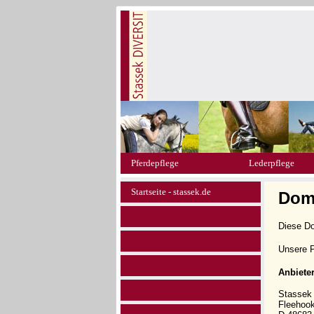
Pferdepflege
Lederpflege
Startseite - stassek.de
Doma
Diese D
Unsere P
Anbiete
Stasse
Fleehoo