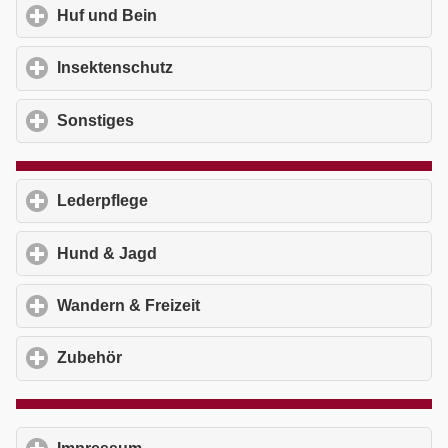
Huf und Bein
click to expand contents
Insektenschutz
click to expand contents
Sonstiges
click to expand contents
Lederpflege
click to expand contents
Hund & Jagd
click to expand contents
Wandern & Freizeit
click to expand contents
Zubehör
click to expand contents