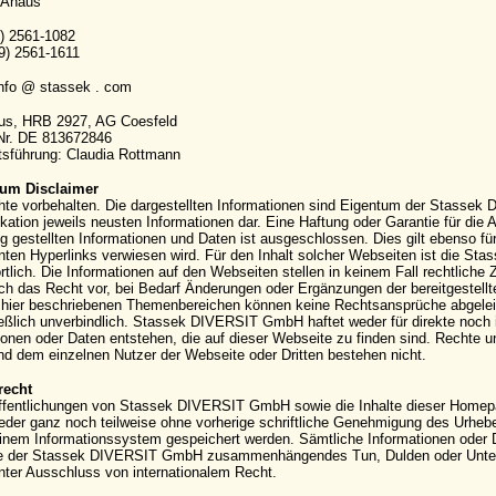
 Ahaus
9) 2561-1082
9) 2561-1611
info @ stassek . com
aus, HRB 2927, AG Coesfeld
-Nr. DE 813672846
sführung: Claudia Rottmann
um Disclaimer
hte vorbehalten. Die dargestellten Informationen sind Eigentum der Stassek
kation jeweils neusten Informationen dar. Eine Haftung oder Garantie für die Ak
g gestellten Informationen und Daten ist ausgeschlossen. Dies gilt ebenso für
ten Hyperlinks verwiesen wird. Für den Inhalt solcher Webseiten ist die S
rtlich. Die Informationen auf den Webseiten stellen in keinem Fall rechtli
ich das Recht vor, bei Bedarf Änderungen oder Ergänzungen der bereitgestell
hier beschriebenen Themenbereichen können keine Rechtsansprüche abgeleite
eßlich unverbindlich. Stassek DIVERSIT GmbH haftet weder für direkte noch 
ionen oder Daten entstehen, die auf dieser Webseite zu finden sind. Rechte
 dem einzelnen Nutzer der Webseite oder Dritten bestehen nicht.
recht
ffentlichungen von Stassek DIVERSIT GmbH sowie die Inhalte dieser Homepag
eder ganz noch teilweise ohne vorherige schriftliche Genehmigung des Urhebers 
einem Informationssystem gespeichert werden. Sämtliche Informationen oder 
e der Stassek DIVERSIT GmbH zusammenhängendes Tun, Dulden oder Unterla
nter Ausschluss von internationalem Recht.