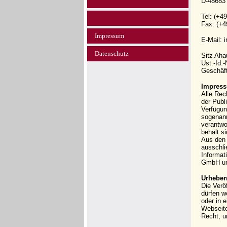
D-48683
Tel: (+4
Fax: (+4
Impressum
E-Mail: 
Datenschutz
Sitz Ah
Ust.-Id.
Geschäft
Impress
Alle Rec
der Publi
Verfügun
sogenann
verantwo
behält s
Aus den 
ausschli
Informat
GmbH und
Urheber
Die Verö
dürfen w
oder in 
Webseit
Recht, u