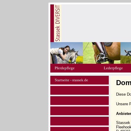
Pferdepflege
Lederpflege
Startseite - stassek.de
Doma
Diese D
Unsere P
Anbiete
Stasse
Fleehoo