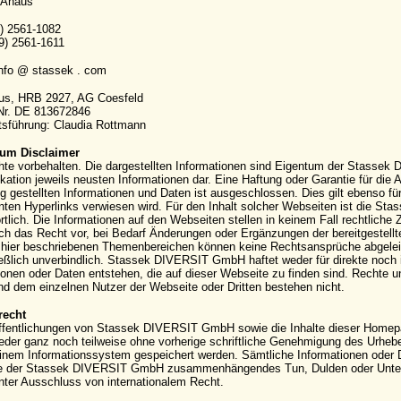
 Ahaus
9) 2561-1082
9) 2561-1611
info @ stassek . com
aus, HRB 2927, AG Coesfeld
-Nr. DE 813672846
sführung: Claudia Rottmann
um Disclaimer
hte vorbehalten. Die dargestellten Informationen sind Eigentum der Stassek
kation jeweils neusten Informationen dar. Eine Haftung oder Garantie für die Ak
g gestellten Informationen und Daten ist ausgeschlossen. Dies gilt ebenso für
ten Hyperlinks verwiesen wird. Für den Inhalt solcher Webseiten ist die S
rtlich. Die Informationen auf den Webseiten stellen in keinem Fall rechtli
ich das Recht vor, bei Bedarf Änderungen oder Ergänzungen der bereitgestell
hier beschriebenen Themenbereichen können keine Rechtsansprüche abgeleite
eßlich unverbindlich. Stassek DIVERSIT GmbH haftet weder für direkte noch 
ionen oder Daten entstehen, die auf dieser Webseite zu finden sind. Rechte
 dem einzelnen Nutzer der Webseite oder Dritten bestehen nicht.
recht
ffentlichungen von Stassek DIVERSIT GmbH sowie die Inhalte dieser Homepag
eder ganz noch teilweise ohne vorherige schriftliche Genehmigung des Urhebers 
einem Informationssystem gespeichert werden. Sämtliche Informationen oder 
e der Stassek DIVERSIT GmbH zusammenhängendes Tun, Dulden oder Unterla
nter Ausschluss von internationalem Recht.