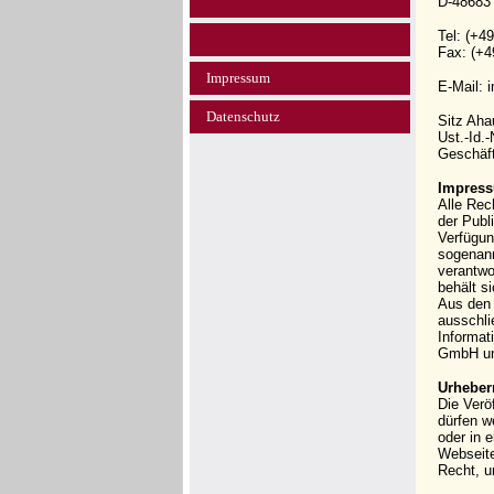
D-48683
Tel: (+4
Fax: (+4
Impressum
E-Mail: 
Datenschutz
Sitz Ah
Ust.-Id.
Geschäft
Impress
Alle Rec
der Publi
Verfügun
sogenann
verantwo
behält s
Aus den 
ausschli
Informat
GmbH und
Urheber
Die Verö
dürfen w
oder in 
Webseit
Recht, u