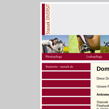
Pferdepflege
Lederpflege
Startseite - stassek.de
Doma
Diese D
Unsere P
Anbiete
Stasse
Fleehoo